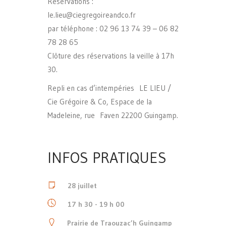
Réservations :
le.lieu@ciegregoireandco.fr
par téléphone : 02 96 13 74 39 – 06 82
78 28 65
Clôture des réservations la veille à 17h
30.
Repli en cas d’intempéries LE LIEU /
Cie Grégoire & Co, Espace de la
Madeleine, rue Faven 22200 Guingamp.
INFOS PRATIQUES
28 juillet
17 h 30 - 19 h 00
Prairie de Traouzac’h Guingamp