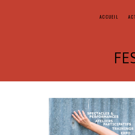
ACCUEIL
AC
FES