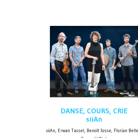
DANSE, COURS, CRIE
siiAn
siiAn, Erwan Tassel, Benoît Josse, Florian Bell