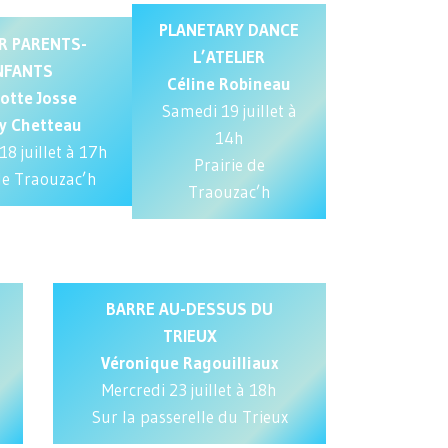
PLANETARY DANCE
ER PARENTS-
L’ATELIER
NFANTS
Céline Robineau
otte Josse
Samedi 19 juillet à
y Chetteau
14h
18 juillet à 17h
Prairie de
de Traouzac’h
Traouzac’h
BARRE AU-DESSUS DU
TRIEUX
Véronique Ragouilliaux
Mercredi 23 juillet à 18h
Sur la passerelle du Trieux