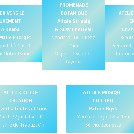
PROMENADE
IER VERS LE
BOTANIQUE
ATELI
UVEMENT
Alizée Striebig
E
LA
DANSE
& Susy Chetteau
Charl
Marie Pilorget
Vendredi 18 juillet à
&
Sus
juillet à 15h30
14h
Vendredi 
ue Notre-Dame
Départ devant La
Prairie 
Glycine
ATELIER DE CO-
ATELIER MUSIQUE
CRÉATION
ELECTR
O
vert à toutes et tous
Patrick Biyik
ardi 22 juillet à 19h
Mercredi 23 juillet à 15h
rairie de Traouzac’h
Service Jeunesse