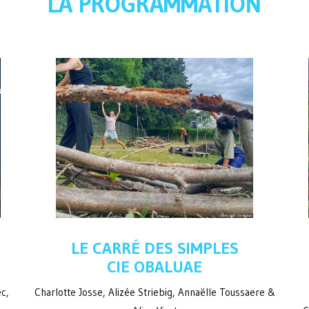
LA PROGRAMMATION
LE CARRÉ DES SIMPLES
CIE OBALUAE
ec,
Charlotte Josse, Alizée Striebig, Annaëlle Toussaere &