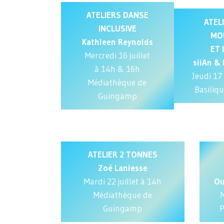
ATELIERS DANSE
ATEL
INCLUSIVE
MO
Kathleen Reynolds
ET
Mercredi 16 juillet
siiAn
& 
à 14h & 16h
Jeudi 17 
Médiathèque de
Basiliq
Guingamp
A
TELIER 2 TONNES
Zoé Laniesse
Mardi 22 juillet à 14h
Ou
Médiathèque de
M
Guingamp
P