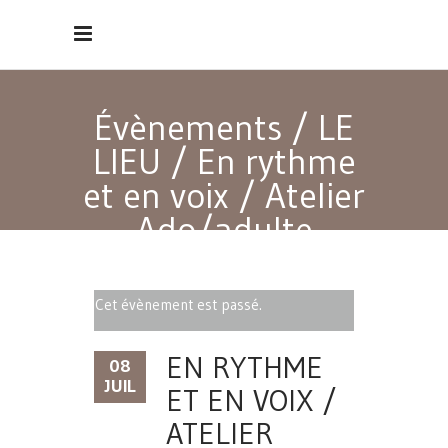
Évènements
/
LE
LIEU
/
En rythme
et en voix / Atelier
Ado/adulte
Cet évènement est passé.
EN RYTHME
08
JUIL
ET EN VOIX /
ATELIER