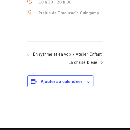
18 h 30 - 20 h 00
Prairie de Traouzac’h Guingamp
En rythme et en voix / Atelier Enfant
La chaise bleue
Ajouter au calendrier