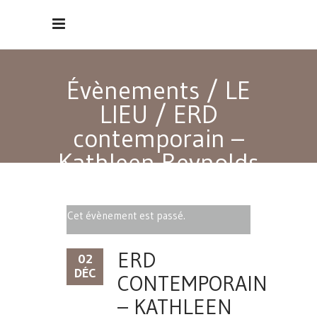
Évènements
/
LE
LIEU
/
ERD
contemporain –
Kathleen Reynolds
Cet évènement est passé.
ERD
02
DÉC
CONTEMPORAIN
– KATHLEEN