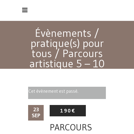
Évènements
/
pratique(s) pour
tous
/
Parcours
artistique 5 – 10
ans
Cet évènement est passé.
23
190€
SEP
PARCOURS