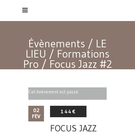
Évènements
/
LE
LIEU
/
Formations
Pro
/
Focus Jazz #2
Cet évènement est passé.
02
144€
FÉV
FOCUS JAZZ