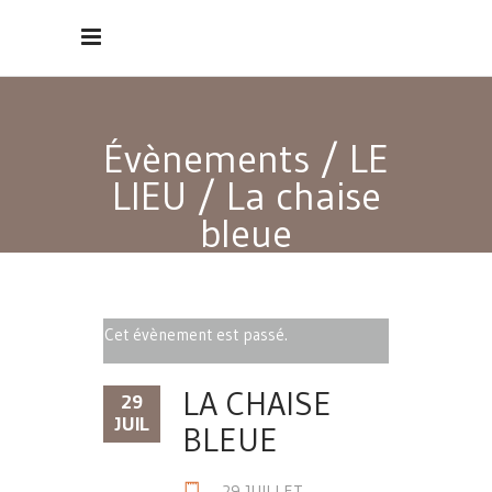
Évènements
/
LE
LIEU
/
La chaise
bleue
Cet évènement est passé.
LA CHAISE
29
JUIL
BLEUE
29 JUILLET