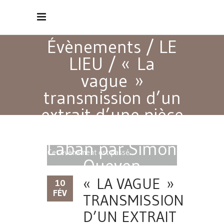
Évènements
/
LE
LIEU
/
« La
vague »
transmission d’un
extrait d’une pièce
par l’écriture
Laban par Simon
Cet évènement est passé.
Queven
« LA VAGUE »
10
FÉV
TRANSMISSION
D’UN EXTRAIT