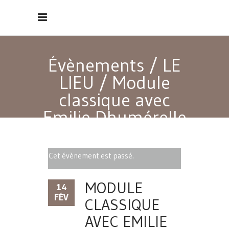
Évènements
/
LE
LIEU
/
Module
classique avec
Emilie Dhumérelle
Cet évènement est passé.
MODULE
14
FÉV
CLASSIQUE
AVEC EMILIE