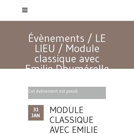
Évènements
/
LE
LIEU
/
Module
classique avec
Emilie Dhumérelle
Cet évènement est passé.
MODULE
31
JAN
CLASSIQUE
AVEC EMILIE