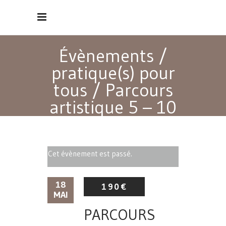
Évènements
/
pratique(s) pour
tous
/
Parcours
artistique 5 – 10
ans
Cet évènement est passé.
18
190€
MAI
PARCOURS