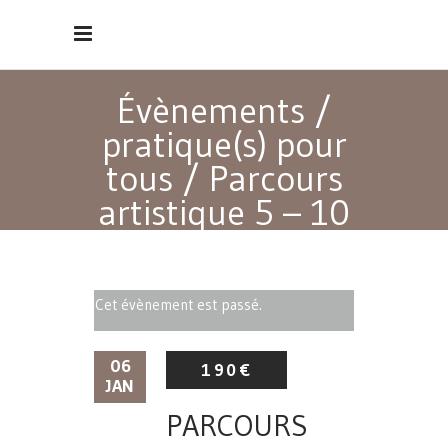
Évènements
/
pratique(s) pour
tous
/
Parcours
artistique 5 – 10
ans
Cet évènement est passé.
06
190€
JAN
PARCOURS