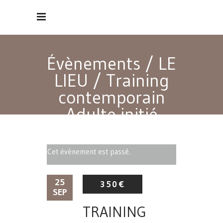
Évènements
/
LE
LIEU
/
Training
contemporain
Adulte initié
Cet évènement est passé.
25
350€
SEP
TRAINING