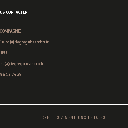
US CONTACTER
 COMPAGNIE
fusion(a)ciegregoireandco.fr
LIEU
lieu(a)ciegregoireandco.fr
 96 13 74 39
CRÉDITS
/
MENTIONS LÉGALES