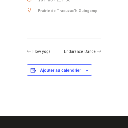
10 h 00 - 11 h 30
Prairie de Traouzac’h Guingamp
Flow yoga
Endurance Dance
Ajouter au calendrier