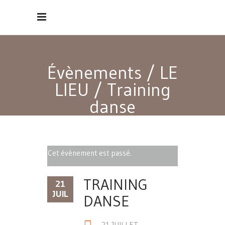
Évènements
/
LE
LIEU
/
Training
danse
Cet évènement est passé.
TRAINING
21
JUIL
DANSE
21 JUILLET