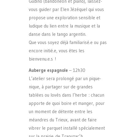
Gudiño (bandonéon et piano), laissez-
vous guider par Elen Jézéquel qui vous
propose une exploration sensible et
ludique du lien entre la musique et la
danse dans le tango argentin.
Que vous soyez déjà familiarisé.e ou pas
encore initié.e, vous êtes les
bienvenu.e.s !
Auberge espagnole
– 12h30
L’atelier sera prolongé par un pique-
nique, à partager sur de grandes
tablées ou lovés dans l’herbe : chacun
apporte de quoi boire et manger, pour
un moment de détente entre les
méandres du Trieux, avant de faire
vibrer le parquet installé spécialement
sur la prairie
de Traouzac’h…