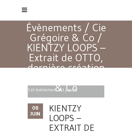
Évènements
/
Cie
Grégoire & Co
/
KIENTZY LOOPS –
Extrait de OTTO,
dernière création
de la Cie Grégoire
& Co
Cet évènement est passé.
KIENTZY
08
JUIN
LOOPS –
EXTRAIT DE