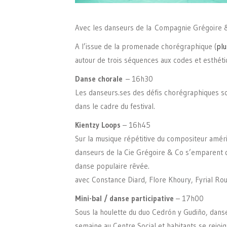
Avec les danseurs de la Compagnie Grégoire &
A l’issue de la promenade chorégraphique (
plu
autour de trois séquences aux codes et esthéti
Danse chorale
– 16h30
Les danseurs.ses des défis chorégraphiques so
dans le cadre du festival.
Kientzy Loops
– 16h45
Sur la musique répétitive du compositeur améri
danseurs de la Cie Grégoire & Co s’emparent d
danse populaire rêvée.
avec Constance Diard, Flore Khoury, Fyrial Rou
Mini-bal / danse participative
– 17h00
Sous la houlette du duo Cedrón y Gudiño, danse
semaine au Centre Social et habitants se rejoi