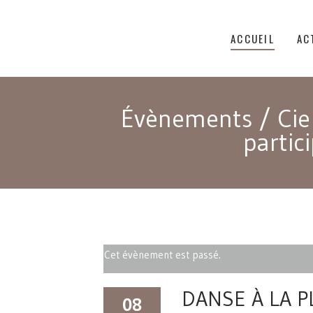
ACCUEIL
AC
Évènements
/
Cie
partic
Cet évènement est passé.
DANSE À LA P
08