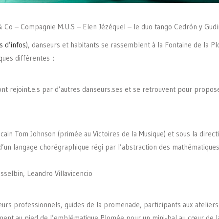
 Co – Compagnie M.U.S – Elen Jézéquel – le duo tango Cedrón y Gud
s d’infos
), danseurs et habitants se rassemblent à la Fontaine de la
ques différentes :
nt rejoint.e.s par d’autres danseurs.ses et se retrouvent pour propo
cain Tom Johnson (primée au Victoires de la Musique) et sous la direc
’un langage chorégraphique régi par l’abstraction des mathématiques
sselbin, Leandro Villavicencio
urs professionnels, guides de la promenade, participants aux ateliers 
gnent au pied de l’emblématique Plomée pour un mini-bal au cœur de la 