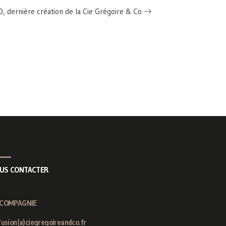
 dernière création de la Cie Grégoire & Co
US CONTACTER
 COMPAGNIE
fusion(a)ciegregoireandco.fr