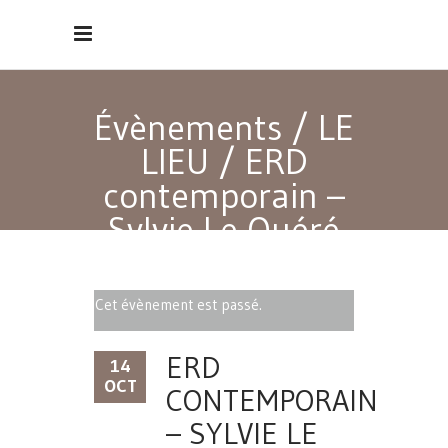
Évènements
/
LE
LIEU
/
ERD
contemporain –
Sylvie Le Quéré
Cet évènement est passé.
ERD
14
OCT
CONTEMPORAIN
– SYLVIE LE