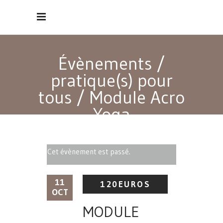
Évènements
/
pratique(s) pour
tous
/
Module Acro
Yoga
Cet évènement est passé.
11
120EUROS
OCT
MODULE