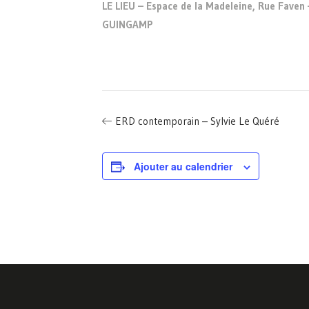
LE LIEU – Espace de la Madeleine, Rue Faven 
GUINGAMP
ERD contemporain – Sylvie Le Quéré
Ajouter au calendrier