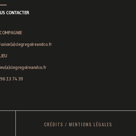
US CONTACTER
 COMPAGNIE
fusion(a)ciegregoireandco.fr
LIEU
lieu(a)ciegregoireandco.fr
 96 13 74 39
CRÉDITS
/
MENTIONS LÉGALES