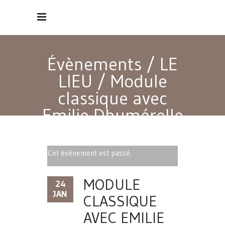
Évènements
/
LE
LIEU
/
Module
classique avec
Emilie Dhumérelle
Cet évènement est passé.
MODULE
24
JAN
CLASSIQUE
AVEC EMILIE