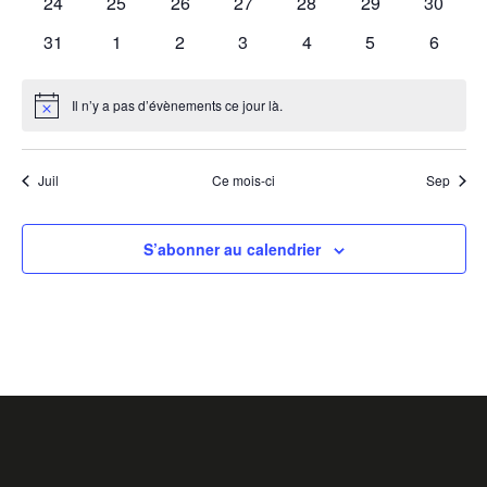
ÉVÈ
0
0
0
0
0
0
0
24
25
26
27
28
29
30
évènements
évènements
évènements
évènements
évènements
évènements
évènem
0
0
0
0
0
0
0
31
1
2
3
4
5
6
évènements
évènements
évènements
évènements
évènements
évènements
évènem
Il n’y a pas d’évènements ce jour là.
Notice
Juil
Ce mois-ci
Sep
S’abonner au calendrier