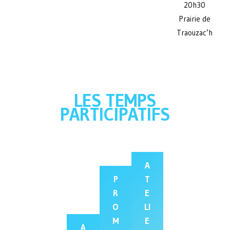
20h30
Prairie de
Traouzac’h
LES TEMPS
PARTICIPATIFS
A
P
T
R
E
O
LI
M
E
A