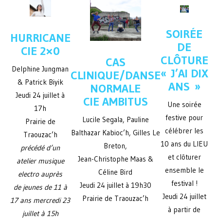
SOIRÉE
HURRICANE
DE
CIE 2×0
CLÔTURE
CAS
Delphine Jungman
« J’AI DIX
CLINIQUE/DANSE
& Patrick Biyik
ANS »
NORMALE
Jeudi 24 juillet à
CIE AMBITUS
Une soirée
17h
festive pour
Lucile Segala, Pauline
Prairie de
célébrer les
Balthazar Kabioc’h, Gilles Le
Traouzac’h
10 ans du LIEU
Breton,
précédé d’un
et clôturer
Jean-Christophe Maas &
atelier musique
ensemble le
Céline Bird
electro auprès
festival !
Jeudi 24 juillet à 19h30
de jeunes de 11 à
Jeudi 24 juillet
Prairie de Traouzac’h
17 ans mercredi 23
à partir de
juillet à 15h