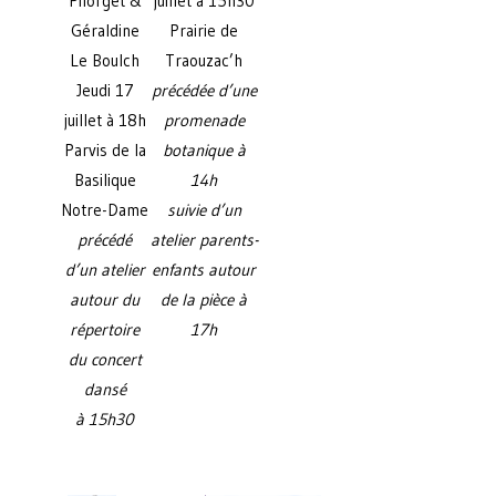
Pilorget &
juillet à 15h30
Géraldine
Prairie de
Le Boulch
Traouzac’h
Jeudi 17
précédée d’une
juillet à 18h
promenade
Parvis de la
botanique à
Basilique
14h
Notre-Dame
suivie d’un
précédé
atelier parents-
d’un atelier
enfants autour
autour du
de la pièce à
répertoire
17h
du concert
dansé
à 15h30