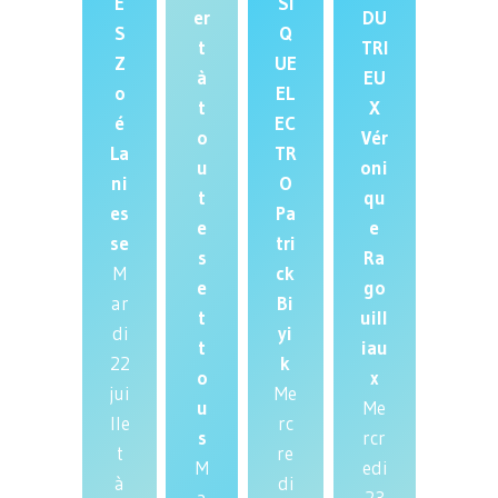
E
SI
er
DU
S
Q
t
TRI
Z
UE
à
EU
o
EL
t
X
é
EC
o
Vér
La
TR
u
oni
ni
O
t
qu
es
Pa
e
e
se
tri
s
Ra
M
ck
e
go
ar
Bi
t
uill
di
yi
t
iau
22
k
o
x
jui
Me
u
Me
lle
rc
s
rcr
t
re
M
edi
à
di