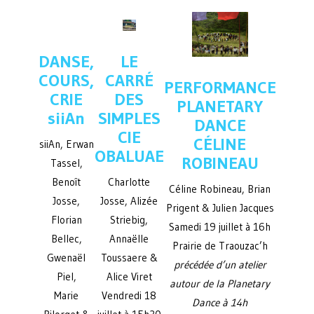
DANSE,
LE
COURS,
CARRÉ
PERFORMANCE
CRIE
DES
PLANETARY
siiAn
SIMPLES
DANCE
CIE
CÉLINE
siiAn, Erwan
OBALUAE
ROBINEAU
Tassel,
Benoît
Charlotte
Céline Robineau, Brian
Josse,
Josse, Alizée
Prigent & Julien Jacques
Florian
Striebig,
Samedi 19 juillet à 16h
Bellec,
Annaëlle
Prairie de Traouzac’h
Gwenaël
Toussaere &
précédée d’un atelier
Piel,
Alice Viret
autour de la Planetary
Marie
Vendredi 18
Dance à 14h