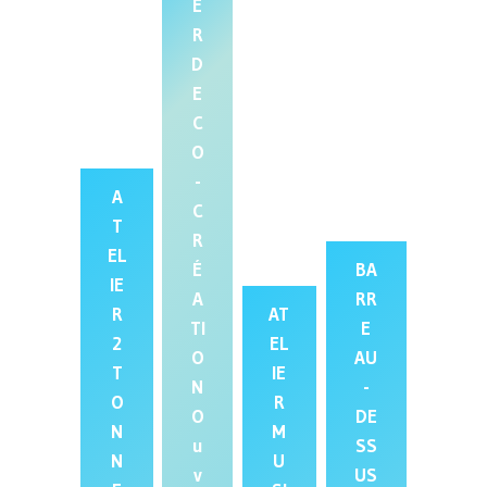
E
R
D
E
C
O
-
A
C
T
R
EL
É
BA
IE
A
RR
R
AT
TI
E
2
EL
O
AU
T
IE
N
-
O
R
O
DE
N
M
u
SS
N
U
v
US