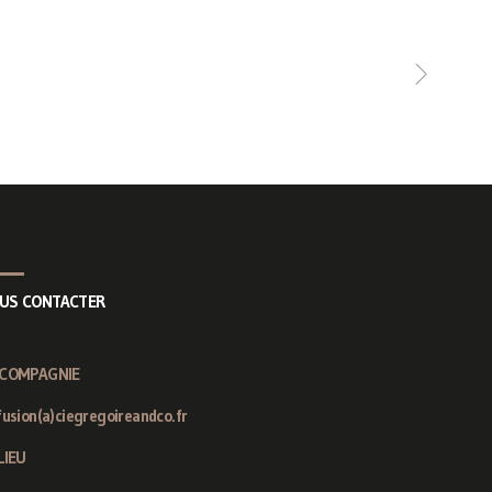
US CONTACTER
 COMPAGNIE
fusion(a)ciegregoireandco.fr
LIEU