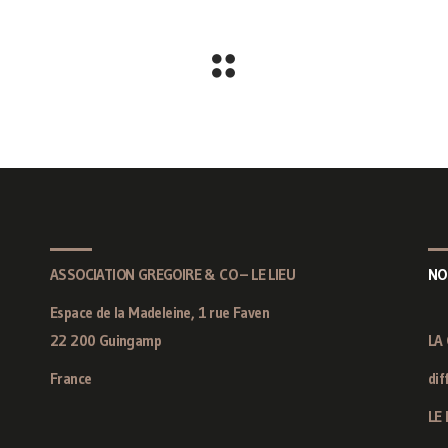
ASSOCIATION GREGOIRE & CO – LE LIEU
NO
Espace de la Madeleine, 1 rue Faven
22 200 Guingamp
LA
France
dif
LE 