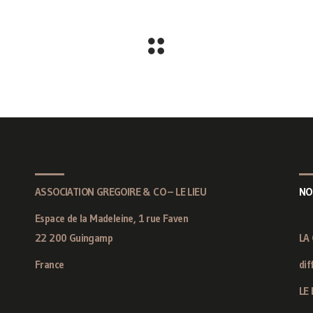
ASSOCIATION GREGOIRE & CO – LE LIEU
NO
Espace de la Madeleine, 1 rue Faven
22 200 Guingamp
LA
France
dif
LE 