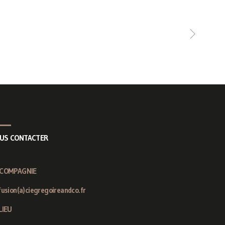
US CONTACTER
 COMPAGNIE
fusion(a)ciegregoireandco.fr
LIEU