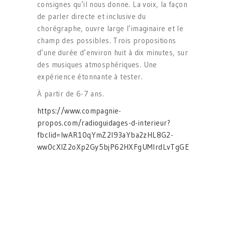
consignes qu’il nous donne. La voix, la façon
de parler directe et inclusive du
chorégraphe, ouvre large l’imaginaire et le
champ des possibles. Trois propositions
d’une durée d’environ huit à dix minutes, sur
des musiques atmosphériques. Une
expérience étonnante à tester.
À partir de 6-7 ans.
https://www.compagnie-
propos.com/radioguidages-d-interieur?
fbclid=IwAR10qYmZ2l93aYba2zHL8G2-
ww0cXIZ2oXp2Gy5bjP62HXFgUMlrdLvTgGE