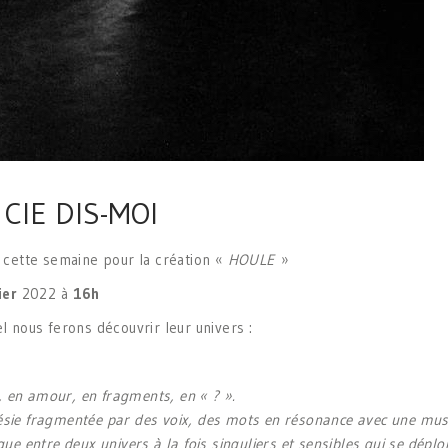
CIE DIS-MOI
 cette semaine pour la création «
HOULE
»
ier
2022 à
16h
 nous ferons découvrir leur univers :
, en amour, en fragments, en « ? ».
oésie fragmentée par des voix, des mots en résonance avec une mu
logue entre deux univers à la fois singuliers et sensibles qui se dé