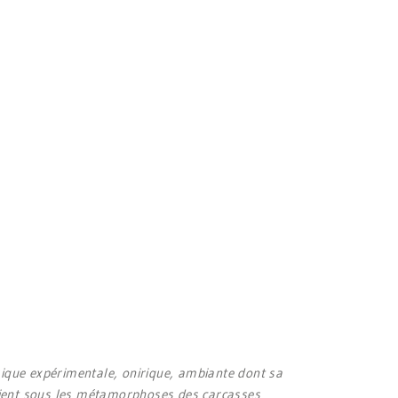
sique expérimentale, onirique, ambiante dont sa
ploient sous les métamorphoses des carcasses