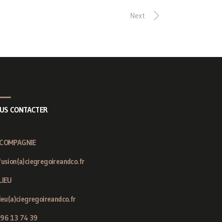
Next
US CONTACTER
 COMPAGNIE
fusion(a)ciegregoireandco.fr
LIEU
lieu(a)ciegregoireandco.fr
 96 13 74 39