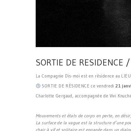
SORTIE DE RESIDENCE / 
La Compagnie Dis-moi est en résidence au LIEU
SORTIE DE RÉSIDENCE ce vendredi
21 janv
Charlotte Gergaud, accompagnée de Vivi Knuchel
Mouvements et états de corps en perte, en désir
La surface de la vague est la structure d’une p
chair à vif et solitaire est engagée dans un dia