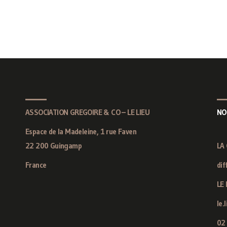
ASSOCIATION GREGOIRE & CO – LE LIEU
NO
Espace de la Madeleine, 1 rue Faven
22 200 Guingamp
LA
France
dif
LE 
le.
02