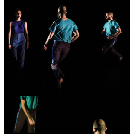
Cie Gregoire & Co
Otto
OTTO