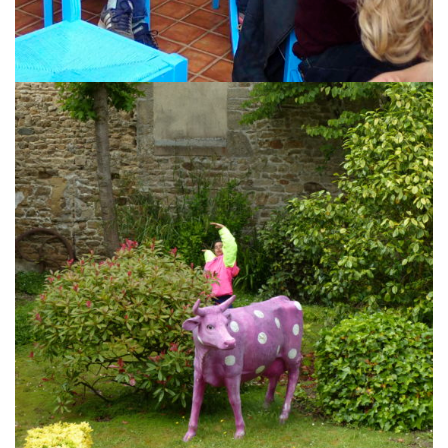
VILLE 2019
PETITES SCENES EN VILLE 2019
PETITES SCENES EN
VILLE 2019