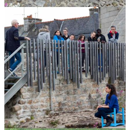
PETITES SCENES EN VILLE 2019
PETITES SCENES EN
VILLE 2019