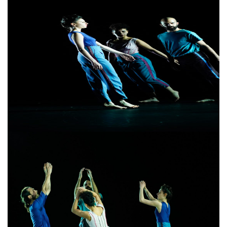
Cie Gregoire & Co
Otto
OTTO