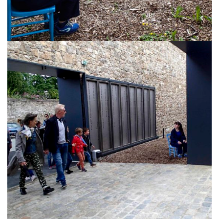
VILLE 2019
PETITES SCENES EN VILLE 2019
PETITES SCENES EN
VILLE 2019