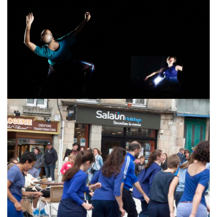
Cie Gregoire & Co
Otto
OTTO