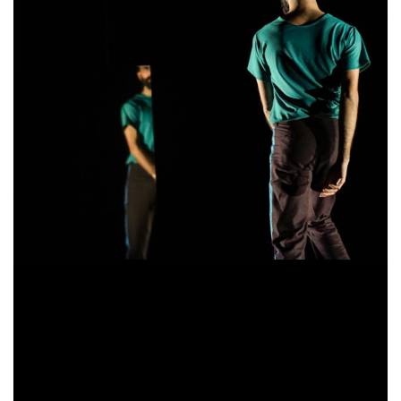
Cie Gregoire & Co
Otto
OTTO