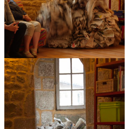
PETITES SCENES EN VILLE 2019
ZOOL – PETITES SCENES
EN VILLE 2019