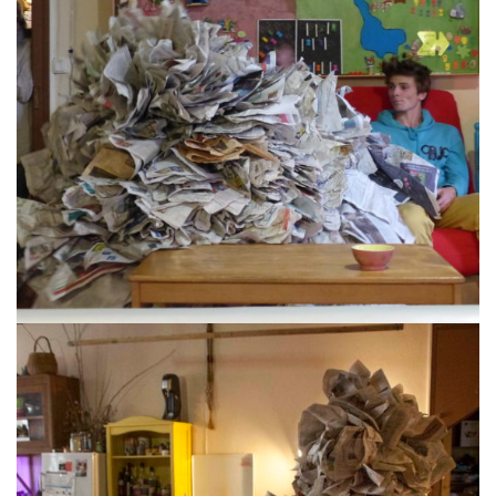
PETITES SCENES EN VILLE 2019
ZOOL – PETITES SCENES
EN VILLE 2019