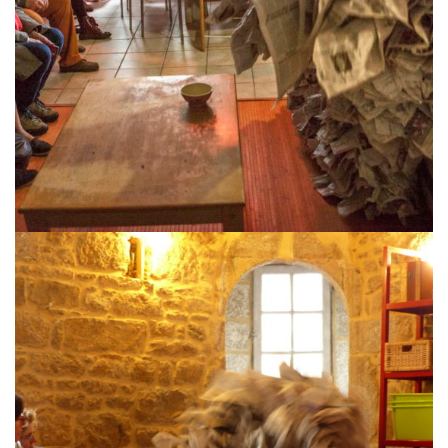
PETITES SCENES EN VILLE 2019
ZOOL – PETITES SCENES
EN VILLE 2019