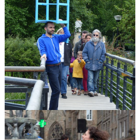
PETITES SCENES EN VILLE 2019
PETITES SCENES EN
VILLE 2019