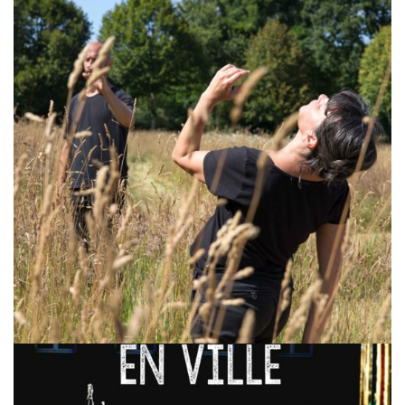
2MX2
2MX2 DEUX MÈTRES PAR
DEUX