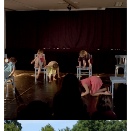
PETITES SCENES EN VILLE 2019
PETITES SCENES EN
VILLE 2019